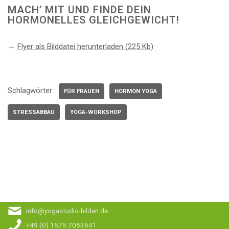
MACH’ MIT UND FINDE DEIN
HORMONELLES GLEICHGEWICHT!
→
Flyer als Bilddatei herunterladen (225 Kb)
Schlagwörter:
FÜR FRAUEN
HORMON YOGA
STRESSABBAU
YOGA-WORKSHOP
info@yogastudio-hilden.de
+49 (0) 1575 7053641