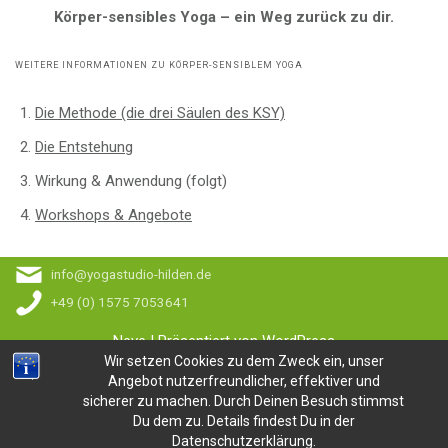
Körper-sensibles Yoga – ein Weg zurück zu dir.
WEITERE INFORMATIONEN ZU KÖRPER-SENSIBLEM YOGA
Die Methode (die drei Säulen des KSY)
Die Entstehung
Wirkung & Anwendung (folgt)
Workshops & Angebote
info@yogastudio-hilden.de
+49 (0) 1575 7053641
Neve
| Präsentiert von
WordPress
Wir setzen Cookies zu dem Zweck ein, unser
YogastudioHilden
Angebot nutzerfreundlicher, effektiver und
sicherer zu machen. Durch Deinen Besuch stimmst
sabine.westhauser
Du dem zu. Details findest Du in der
Datenschutzerklärung.