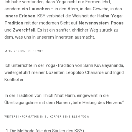
Ich habe verstanden, dass Yoga nicht nur Formen lehrt,
sondern
ein Lauschen
– in den Atem, in das Gewebe, in das
innere Erleben
. KSY verbindet die Weisheit der
Hatha-Yoga-
Tradition
mit der modernen Sicht auf
Nervensystem
,
Psoas
und
Zwerchfell
. Es ist ein sanfter, ehrlicher Weg zurück zu
dem, was uns in unserem Innersten ausmacht.
MEIN PERSÖNLICHER WEG
Ich unterrichte in der Yoga-Tradition von Sami Kuvalayananda,
weitergeführt meiner Dozenten Leopoldo Chariarse und Ingrid
Kohlhöfer.
In der Tradition von Thich Nhat Hanh, eingeweiht in die
Übertragungslinie mit dem Namen „tiefe Heilung des Herzens“.
WEITERE INFORMATIONEN ZU KÖRPER-SENSIBLEM YOGA
Die Methode (die drei Säulen des KSY)