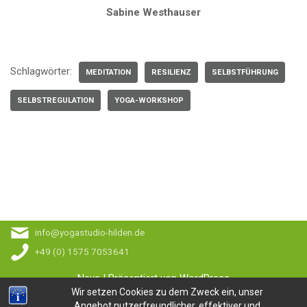
Sabine Westhauser
Schlagwörter:
MEDITATION
RESILIENZ
SELBSTFÜHRUNG
SELBSTREGULATION
YOGA-WORKSHOP
info@yogastudio-hilden.de
+49 (0) 1575 7053641
Neve
| Präsentiert von
WordPress
Wir setzen Cookies zu dem Zweck ein, unser
YogastudioHilden
Angebot nutzerfreundlicher, effektiver und